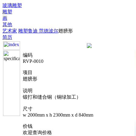
玻璃雕塑
雕塑
画
其他
艺术家
雕塑
鲁迪 范德波尔
翅膀形
简历
编码
RVP-0010
项目
翅膀形
说明
锻打和缝合铜（铜绿加工）
尺寸
w 2000mm x h 2300mm x d 840mm
价钱
欢迎查询价格