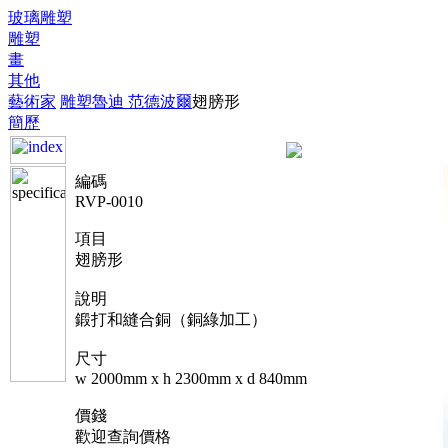
玻璃雕塑
雕塑
畫
其他
藝術家
雕塑
魯迪 范德波爾
翅膀形
簡歷
編碼
RVP-0010
項目
翅膀形
說明
鍛打和縫合銅（銅綠加工）
尺寸
w 2000mm x h 2300mm x d 840mm
價錢
歡迎查詢價格