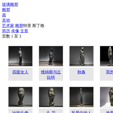
玻璃雕塑
雕塑
画
其他
艺术家
雕塑
特里 斯丁格
简历
录像
文章
页数 1 至 3
四面女人
维纳斯与丘
秋春
冥
比特
比喻头像
头 花
风景中的人
渔