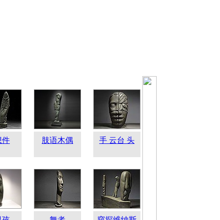
想件
肢语木偶
手 云台 头
男孩
舞者
窥探维纳斯