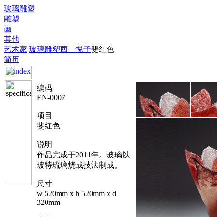
玻璃雕塑
雕塑
画
其他
艺术家
玻璃雕塑
西 悦子
斐红色
简历
编码
EN-0007
项目
斐红色
说明
作品完成于2011年。玻璃以
玻特琉璃烧成技法制成。
尺寸
w 520mm x h 520mm x d
320mm