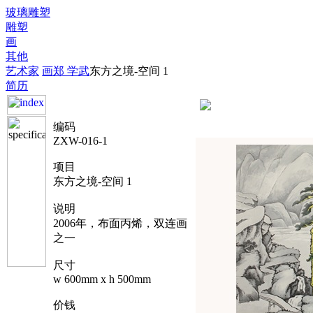
玻璃雕塑
雕塑
画
其他
艺术家
画
郑 学武
东方之境-空间 1
简历
编码
ZXW-016-1
项目
东方之境-空间 1
说明
2006年，布面丙烯，双连画
之一
尺寸
w 600mm x h 500mm
价钱