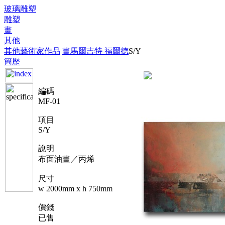
玻璃雕塑
雕塑
畫
其他
其他藝術家作品
畫
馬爾吉特 福爾德
S/Y
簡歷
編碼
MF-01
項目
S/Y
說明
布面油畫／丙烯
尺寸
w 2000mm x h 750mm
價錢
已售