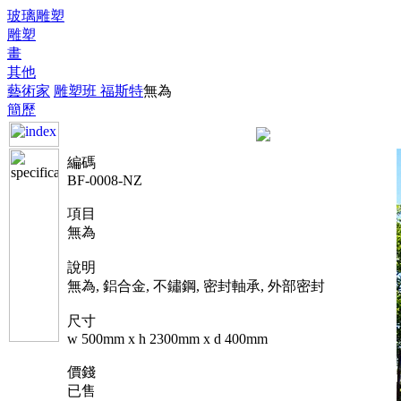
玻璃雕塑
雕塑
畫
其他
藝術家
雕塑
班 福斯特
無為
簡歷
編碼
BF-0008-NZ
項目
無為
說明
無為, 鋁合金, 不鏽鋼, 密封軸承, 外部密封
尺寸
w 500mm x h 2300mm x d 400mm
價錢
已售