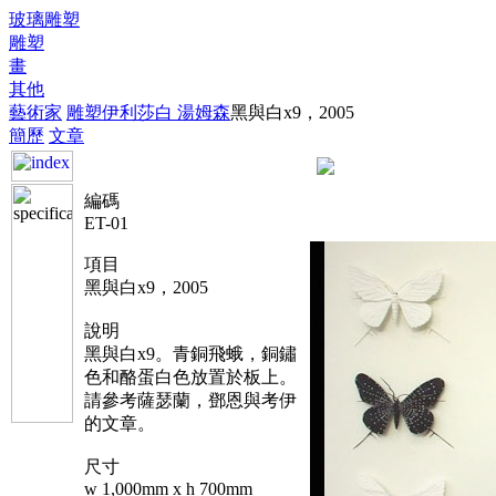
玻璃雕塑
雕塑
畫
其他
藝術家
雕塑
伊利莎白 湯姆森
黑與白x9，2005
簡歷
文章
編碼
ET-01
項目
黑與白x9，2005
說明
黑與白x9。青銅飛蛾，銅鏽
色和酪蛋白色放置於板上。
請參考薩瑟蘭，鄧恩與考伊
的文章。
尺寸
w 1,000mm x h 700mm